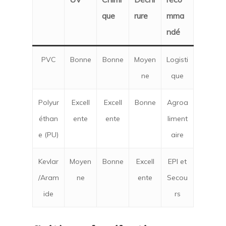
que
rure
mma
ndé
PVC
Bonne
Bonne
Moyen
Logisti
ne
que
Polyur
Excell
Excell
Bonne
Agroa
éthan
ente
ente
liment
e (PU)
aire
Kevlar
Moyen
Bonne
Excell
EPI et
/Aram
ne
ente
Secou
ide
rs