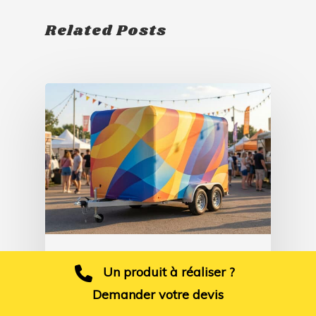
Related Posts
Conseils
Un produit à réaliser ?
Habillage remorque
Demander votre devis
événementielle et